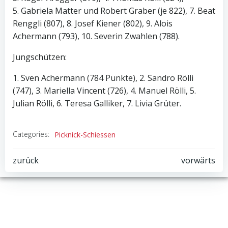
5. Gabriela Matter und Robert Graber (je 822), 7. Beat
Renggli (807), 8. Josef Kiener (802), 9. Alois
Achermann (793), 10. Severin Zwahlen (788).
Jungschützen:
1. Sven Achermann (784 Punkte), 2. Sandro Rölli
(747), 3. Mariella Vincent (726), 4. Manuel Rölli, 5.
Julian Rölli, 6. Teresa Galliker, 7. Livia Grüter.
Categories:
Picknick-Schiessen
Post
Post
zurück
vorwärts
navigation
navigation